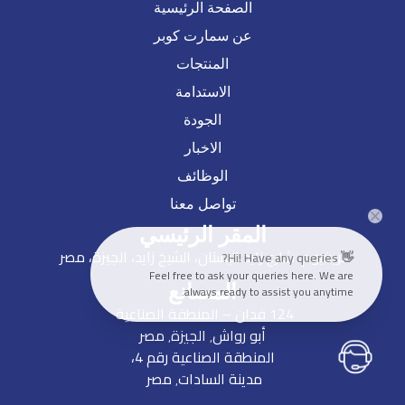
الصفحة الرئيسية
عن سمارت كوبر
المنتجات
الاستدامة
الجودة
الاخبار
الوظائف
تواصل معنا
المقر الرئيسي
تريفيوم، شارع زايد البستان، الشيخ زايد، الجيزة، مصر
👋 Hi! Have any queries?
Feel free to ask your queries here. We are
المصانع
always ready to assist you anytime.
124 فدان – المنطقة الصناعية
أبو رواش٬ الجيزة٬ مصر
المنطقة الصناعية رقم 4،
مدينة السادات٬ مصر